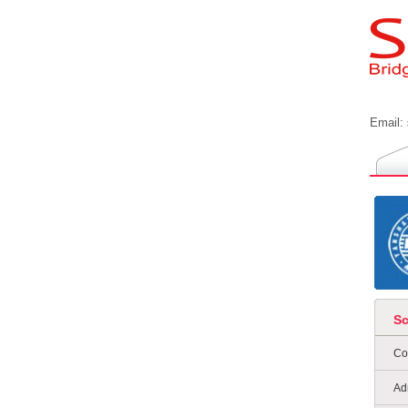
Email:
S
Co
Ad