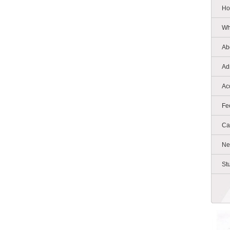
Ho
Wh
Ab
Ad
Ac
Fe
Ca
Ne
St