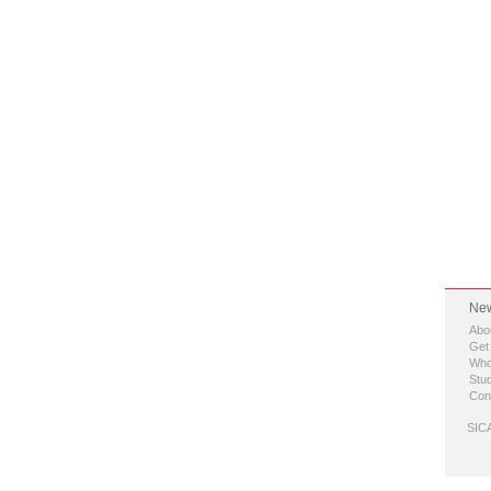
New
Abo
Get
Who
Stud
Con
SICA