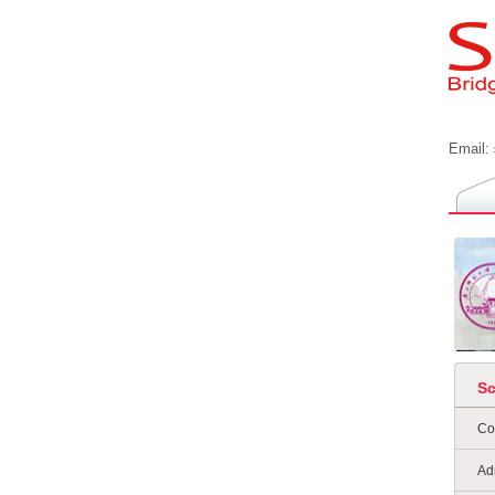
Email:
S
Co
Ad