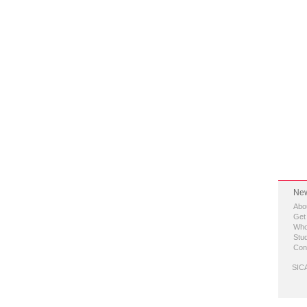
New
Abo
Get
Who
Stud
Con
SICA