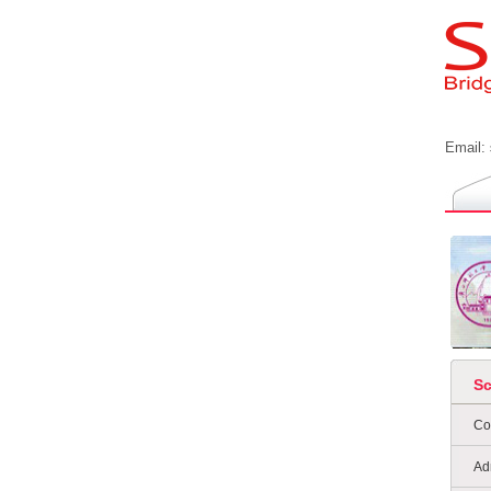
Email:
S
Co
Ad