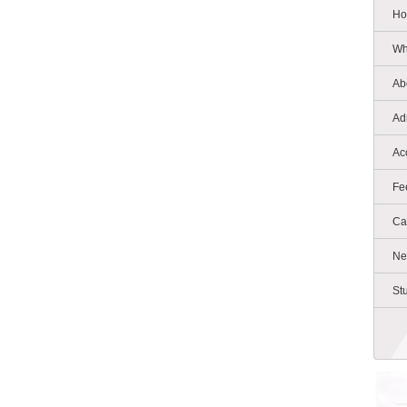
Ho
Wh
Ab
Ad
Ac
Fe
Ca
Ne
St