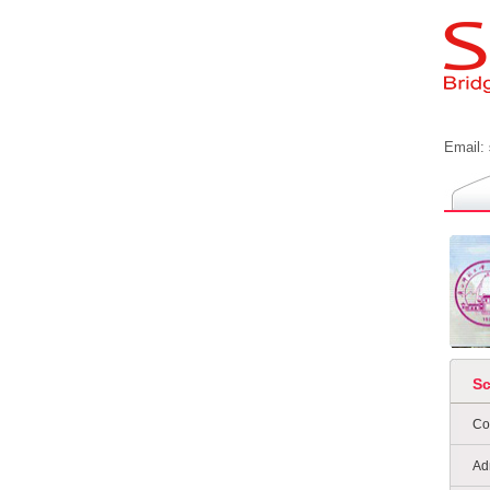
Email:
S
Co
Ad