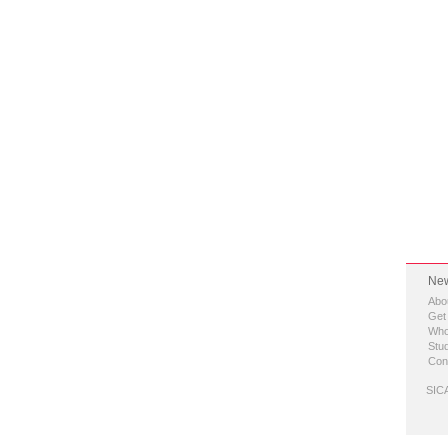
New
Abo
Get
Who
Stud
Con
SICA