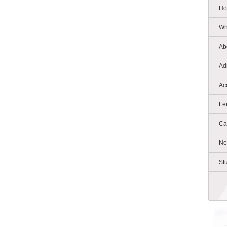
Ho
Wh
Ab
Ad
Ac
Fe
Ca
Ne
St