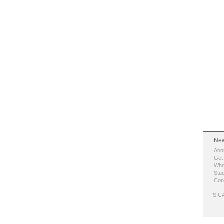
New
Abo
Get
Who
Stud
Con
SICA