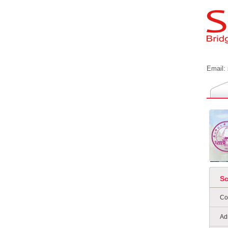
Email:
S
Co
Ad