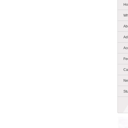
Ho
Wh
Ab
Ad
Ac
Fe
Ca
Ne
St