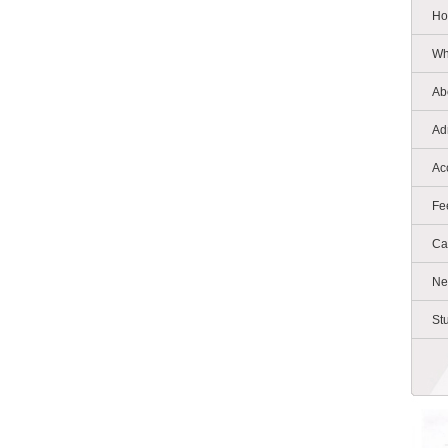
Ho
Wh
Ab
Ad
Ac
Fe
Ca
Ne
St