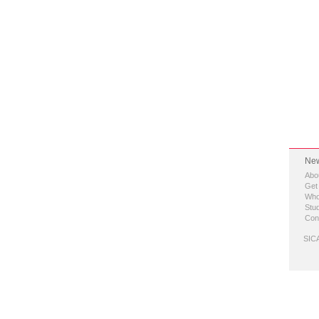
New
Abo
Get
Who
Stud
Con
SICA