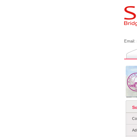
Email:
S
Co
Ad