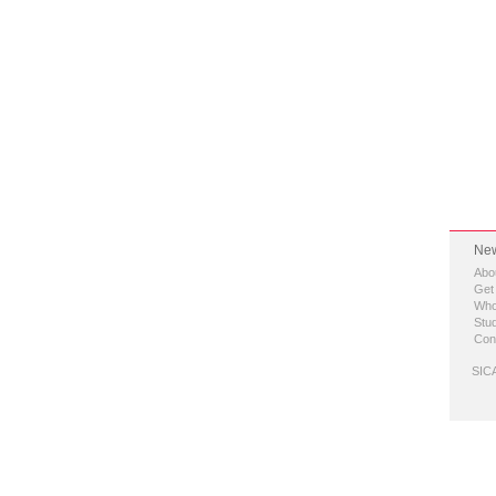
New
Abo
Get
Who
Stud
Con
SICA