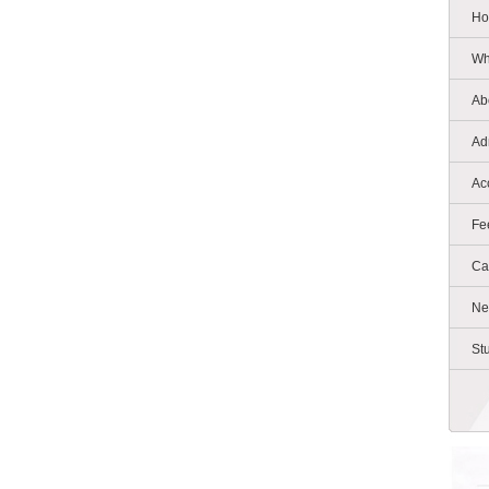
Ho
Wh
Ab
Ad
Ac
Fe
Ca
Ne
St