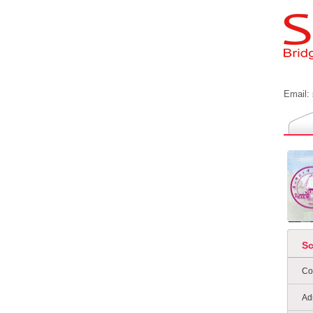
Email:
S
Co
Ad