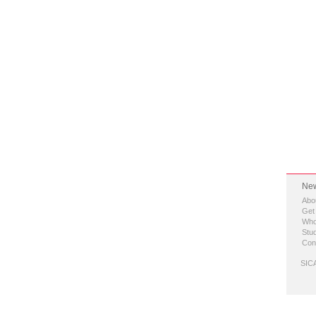
New
Abo
Get
Who
Stud
Con
SICA