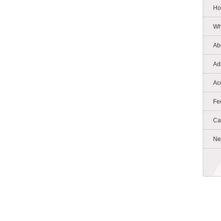
Ho
Wh
Ab
Ad
Ac
Fe
Ca
Ne