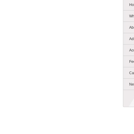
Ho
Wh
Ab
Ad
Ac
Fe
Ca
Ne