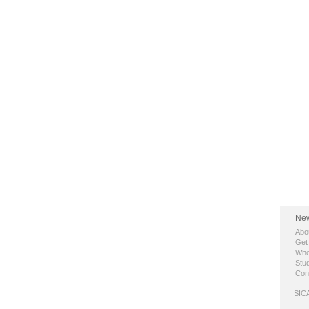
New
Abo
Get
Who
Stud
Con
SICA