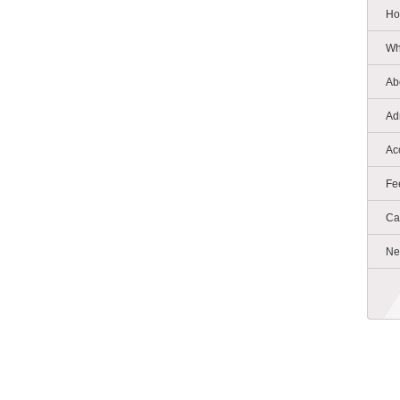
Ho
Wh
Ab
Ad
Ac
Fe
Ca
Ne