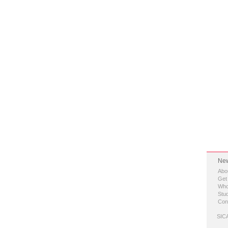
New
Abo
Get
Who
Stud
Con
SICA