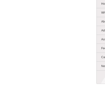
Ho
Wh
Ab
Ad
Ac
Fe
Ca
Ne