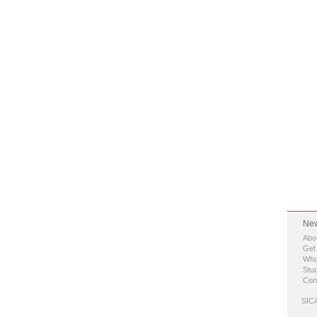
New
Abo
Get
Who
Stud
Con
SICA