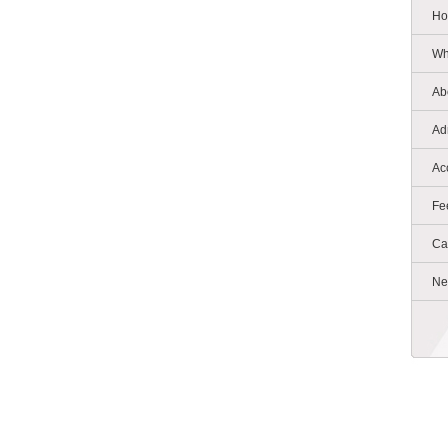
Ho
Wh
Ab
Ad
Ac
Fe
Ca
Ne