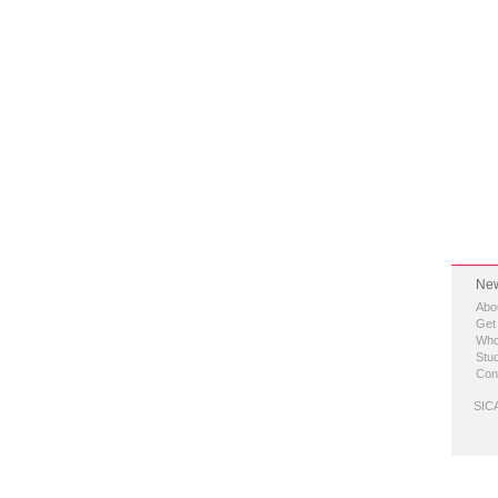
New
Abo
Get
Who
Stud
Con
SICA