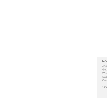
New
Abo
Get
Who
Stud
Con
SICA