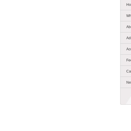
Ho
Wh
Ab
Ad
Ac
Fe
Ca
Ne