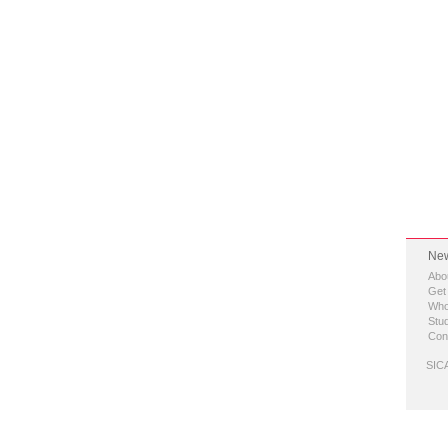
New
Abo
Get
Who
Stud
Con
SICA