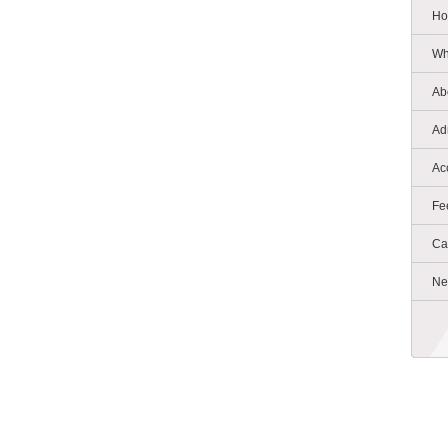
Ho
Wh
Ab
Ad
Ac
Fe
Ca
Ne