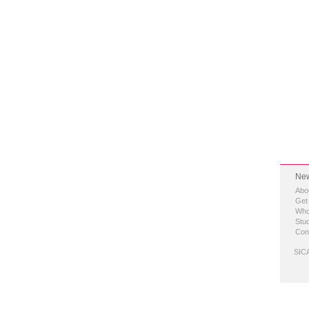
New
Abo
Get
Who
Stud
Con
SICA