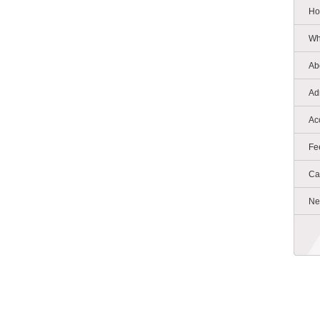
Ho
Wh
Ab
Ad
Ac
Fe
Ca
Ne