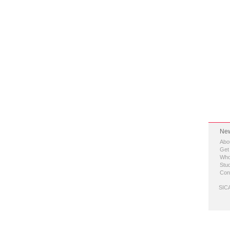
New
Abo
Get
Who
Stud
Con
SICA