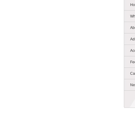
Ho
Wh
Ab
Ad
Ac
Fe
Ca
Ne