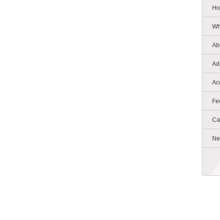
Ho
Wh
Ab
Ad
Ac
Fe
Ca
Ne