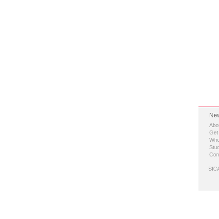
New
Abo
Get
Who
Stud
Con
SICA