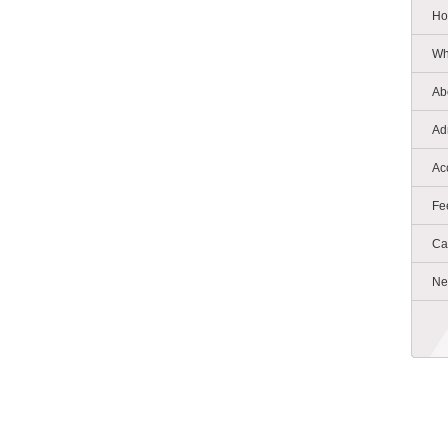
Ho
Wh
Ab
Ad
Ac
Fe
Ca
Ne