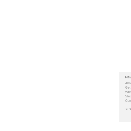
New
Abo
Get
Who
Stud
Con
SICA