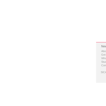
New
Abo
Get
Who
Stud
Con
SICA