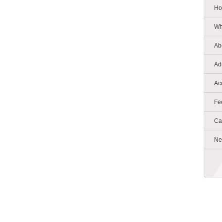
Ho
Wh
Ab
Ad
Ac
Fe
Ca
Ne