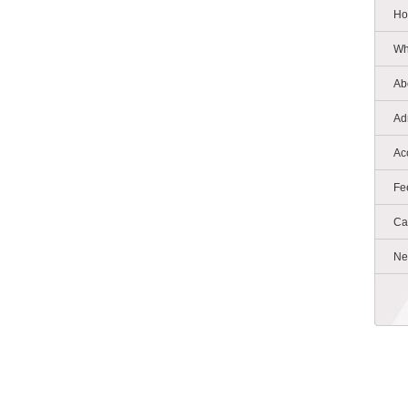
Ho
Wh
Ab
Ad
Ac
Fe
Ca
Ne