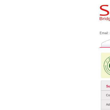
Email:
S
Co
Ad