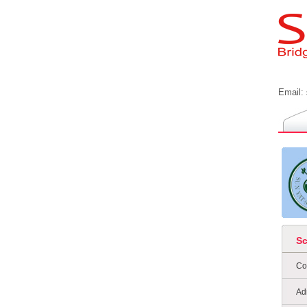
Email:
S
Co
Ad