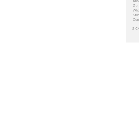
Abo
Get
Who
Stud
Con
SICA