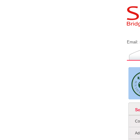
Email:
S
Co
Ad