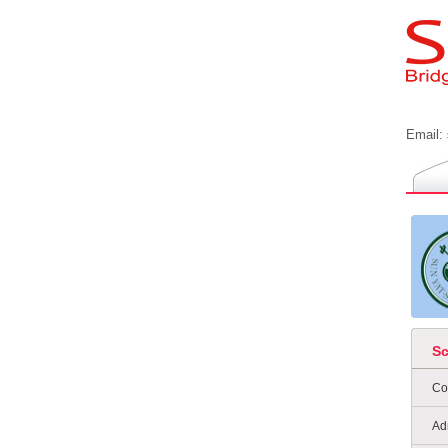
Email:
S
Co
Ad