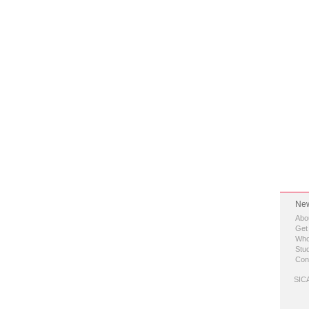
New
Abo
Get
Who
Stud
Con
SICA