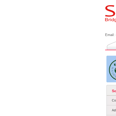
Email:
S
Co
Ad