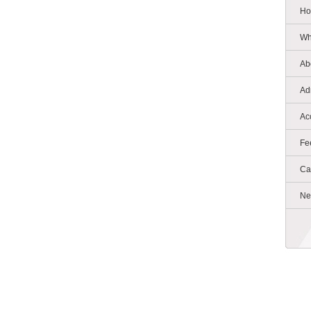
Ho
Wh
Ab
Ad
Ac
Fe
Ca
Ne