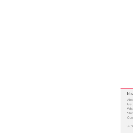
New
Abo
Get
Who
Stud
Con
SICA