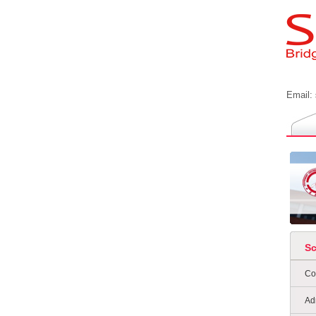
Email:
S
Co
Ad