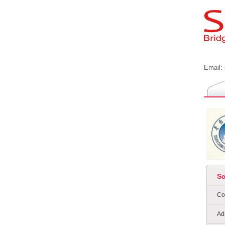
Email:
S
Co
Ad