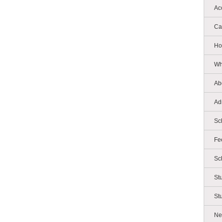
Ac
Ca
Ho
Wh
Ab
Ad
Sc
Fe
Sc
St
St
Ne