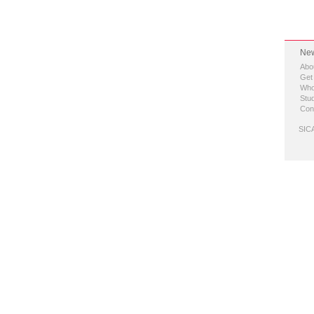
New
Abo
Get
Who
Stud
Con
SICA