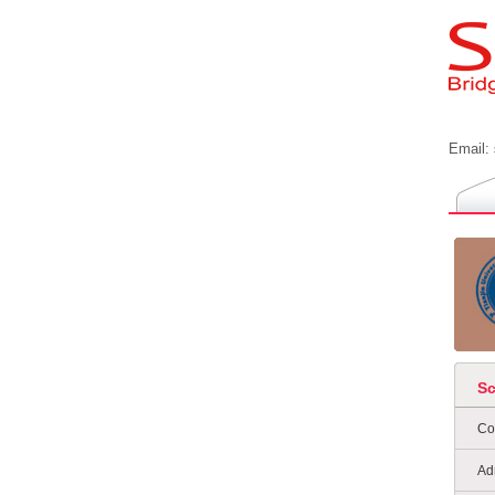
Email:
S
Co
Ad