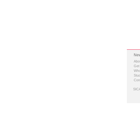
New
Abo
Get
Who
Stud
Con
SICA