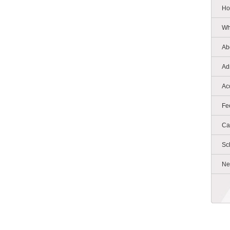
Ho
Wh
Ab
Ad
Ac
Fe
Ca
Sc
Ne