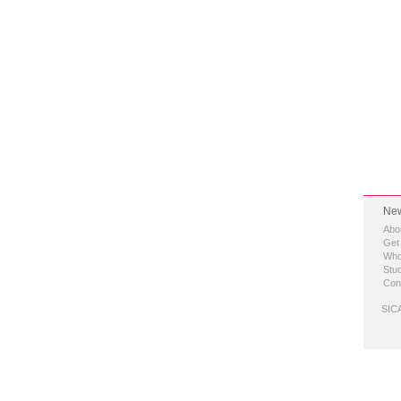
New
Abo
Get
Who
Stud
Con
SICA