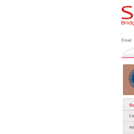
Email:
S
Co
Ad