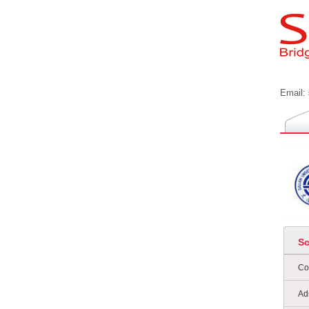
Email:
S
Co
Ad