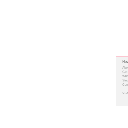
New
Abo
Get
Who
Stud
Con
SICA