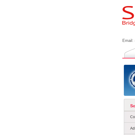
Email:
S
Co
Ad