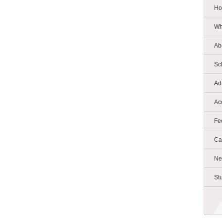
Ho
Wh
Ab
Sc
Ad
Ac
Fe
Ca
Ne
St