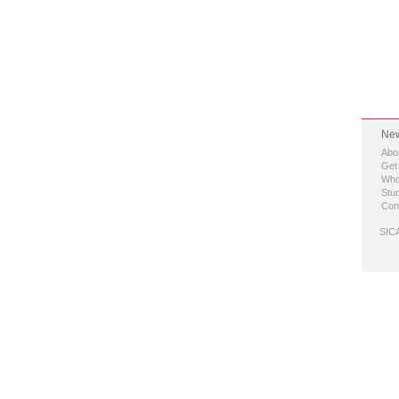
New
Abo
Get
Who
Stud
Con
SICA