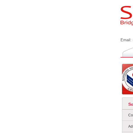
Email:
S
Co
Ad