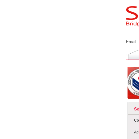
Email:
S
Co
Ad