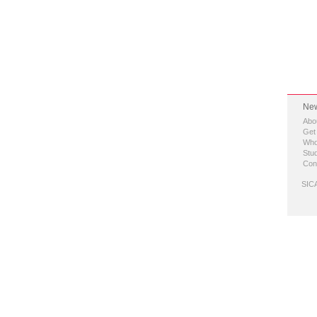
New
Abo
Get
Who
Stud
Con
SICA