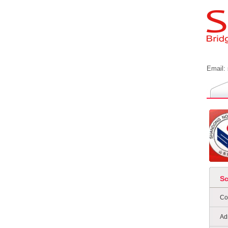
Email:
S
Co
Ad