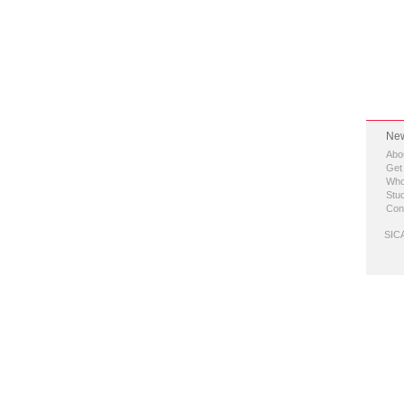
New
Abo
Get
Who
Stud
Con
SICA