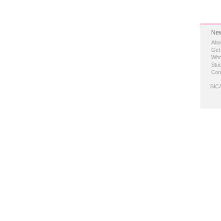
New
Abo
Get
Who
Stud
Con
SICA