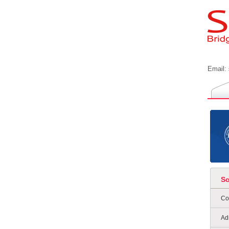
Email:
S
Co
Ad