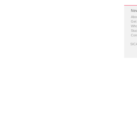
New
Abo
Get
Who
Stud
Con
SICA