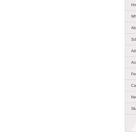
Ho
Wh
Ab
Sc
Ad
Ac
Fe
Ca
Ne
St