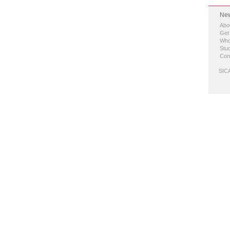
New
Abo
Get
Who
Stud
Con
SICA