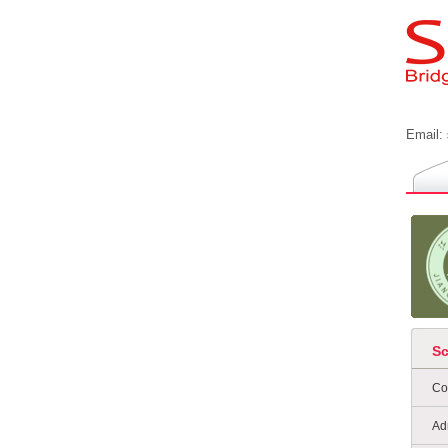
Email:
S
Co
Ad