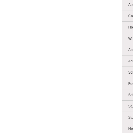
Ac
Ca
Ho
Wh
Ab
Ad
Sc
Fe
Sc
St
St
Ne