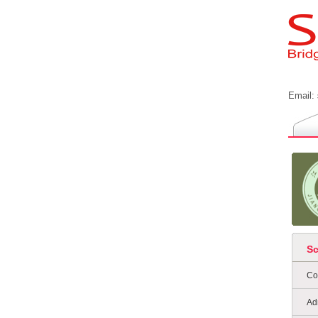
Email:
S
Co
Ad