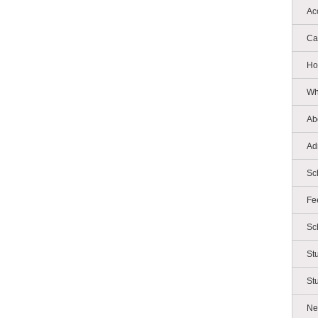
Ac
Ca
Ho
Wh
Ab
Ad
Sc
Fe
Sc
St
St
Ne