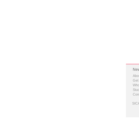
New
Abo
Get
Who
Stud
Con
SICA