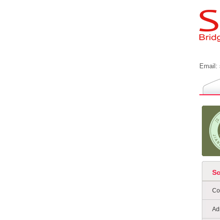
Email:
S
Co
Ad