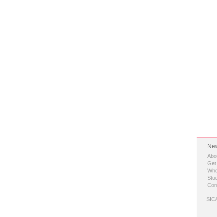
New
Abo
Get
Who
Stud
Con
SICA