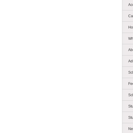
Ac
Ca
Ho
Wh
Ab
Ad
Sc
Fe
Sc
St
St
Ne