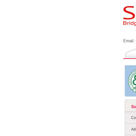
Email:
S
Co
Ad