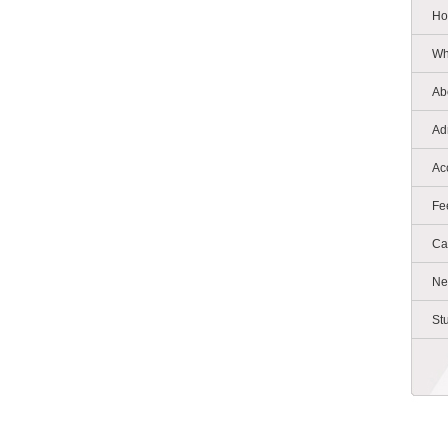
Ho
Wh
Ab
Ad
Ac
Fe
Ca
Ne
St