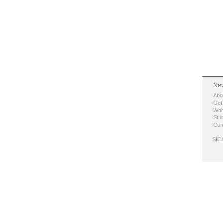
New
Abo
Get
Who
Stud
Con
SICA