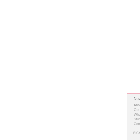
New
Abo
Get
Who
Stud
Con
SICA